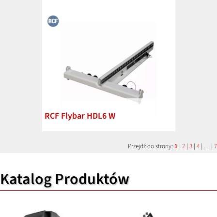
RCF Flybar HDL6 W
Przejdź do strony:
1
|
2
|
3
|
4
| … |
7
Katalog Produktów