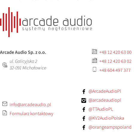
Arcade Audio Sp. z o.o.
+48 12 420 63 00
ul. Galicyjska 2
+48 12 420 63 02
32-091
Michałowice
+48 604 497 377
@ArcadeAudioPl
@arcadeaudiopl
info@arcadeaudio.pl
@TTAudioPL
Formularz kontaktowy
@KV2AudioPolska
@orangeampspoland