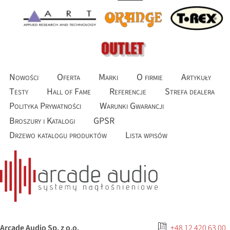
Nowości
Oferta
Marki
O firmie
Artykuły
Testy
Hall of Fame
Referencje
Strefa dealera
Polityka Prywatności
Warunki Gwarancji
Broszury i Katalogi
GPSR
Drzewo katalogu produktów
Lista wpisów
Arcade Audio Sp. z o.o.
+48 12 420 63 00