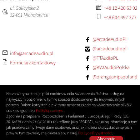
ul. Galicyjska 2
+48 12 420 63 02
32-091
Michałowice
+48 604 497 377
@ArcadeAudioPl
@arcadeaudiopl
info@arcadeaudio.pl
@TTAudioPL
Formularz kontaktowy
@KV2AudioPolska
@orangeampspoland
Nasza witryna stosuje pliki cookies w celu świadczenia Państwu usług na
najwyższym poziomie, w tym w sposób dostosowany do indywidualnych
potrzeb. Dalsze korzystanie z witryny oznacza zgodę na wykorzystanie plików
cookies zgodnie z
Polityką cookies
.
Zgodnie z przepisami Rozporządzenia Parlamentu Europejskiego i Rady (UE)
2016/679 z dnia 27-04-2016 r (określane jako “RODO”), aktualną informację o tym
jak przetwarzamy Twoje dane osobowe, oraz jak możesz skorzystać ze swoich
praw w tym zakresie, znajdziesz się w naszej
Polityce Prywatności
.
Akceptuję