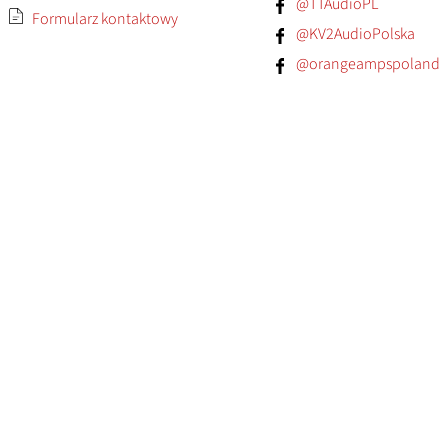
@TTAudioPL
Formularz kontaktowy
@KV2AudioPolska
@orangeampspoland