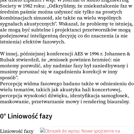
Society w 1982 roku: „Odkryliśmy, że zniekształcenie faz w
średnim paśmie można usłyszeć nie tylko na prostych
kombinacjach sinusoid, ale także na wielu wspólnych
sygnałach akustycznych”. Wskazał, że problemy te istnieją,
ale mogą być subtelne i projektanci przetworników mogą
podejmować inteligentną decyzję co do znaczenia (a nie
istnienia) efektów fazowych.
W innej, późniejszej konferencji AES w 1996 r. Johansen &
Rubak stwierdził, że „wniosek powinien brzmieć: nie
możemy pozwolić, aby nadmiar fazy był zaniedbywany i
musimy poruszać się w zagadnieniu korekcji w inny
sposób”.
Percepcję widma fazowego badano także w odniesieniu do
wielu tematów, takich jak akustyka hali koncertowej,
percepcja wysokości dźwięku, identyfikacja samogłosek,
maskowanie, przetwarzanie mowy i rendering biauralny.
0° Liniowość fazy
Liniowość fazy