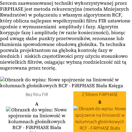
Sercem zaawansowanej techniki wykorzystywanej przez
FiRPHASE jest metoda rekurencyjna (metoda Mniejszych
Kwadratów) w połączeniu z własnym algorytmem RCF,
który oblicza najlepsze współczynniki filtru FIR ustawione
zgodnie z wymuszeniami amplitudy i fazy. Algorytm
koryguje fazę i amplitudę (w razie konieczności), biorąc
pod uwagę słabe punkty przetworników, rezonanse lub
tłumienia spowodowane obudową głośnika. Ta technika
pozwala projektantom na głęboką kontrolę fazy w
średnich i niskich częstotliwości przy użyciu stosunkowo
niewielkich filtrów, osiągając wyższą rozdzielczość niż tą
sugerowana przez teorię.
Bez fitru FIR
Z filtrem FiRPHASE
B
A