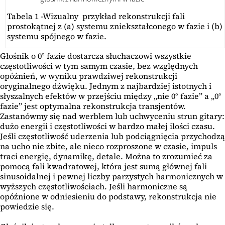
Tabela 1 -Wizualny przykład rekonstrukcji fali
prostokątnej z (a) systemu zniekształconego w fazie i (b)
systemu spójnego w fazie.
Głośnik o 0° fazie dostarcza słuchaczowi wszystkie
częstotliwości w tym samym czasie, bez względnych
opóźnień, w wyniku prawdziwej rekonstrukcji
oryginalnego dźwięku. Jednym z najbardziej istotnych i
słyszalnych efektów w przejściu między „nie 0° fazie” a „0°
fazie” jest optymalna rekonstrukcja transjentów.
Zastanówmy się nad werblem lub uchwyceniu strun gitary:
dużo energii i częstotliwości w bardzo małej ilości czasu.
Jeśli częstotliwość uderzenia lub podciągnięcia przychodzą
na ucho nie zbite, ale nieco rozproszone w czasie, impuls
traci energię, dynamikę, detale. Można to zrozumieć za
pomocą fali kwadratowej, która jest sumą głównej fali
sinusoidalnej i pewnej liczby parzystych harmonicznych w
wyższych częstotliwościach. Jeśli harmoniczne są
opóźnione w odniesieniu do podstawy, rekonstrukcja nie
powiedzie się.