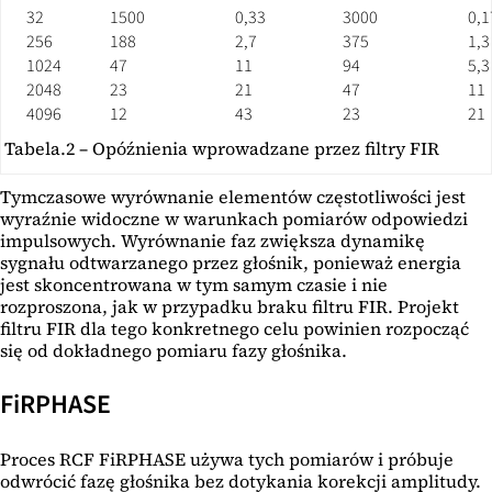
32
1500
0,33
3000
0,1
256
188
2,7
375
1,3
1024
47
11
94
5,3
2048
23
21
47
11
4096
12
43
23
21
Tabela.2 – Opóźnienia wprowadzane przez filtry FIR
Tymczasowe wyrównanie elementów częstotliwości jest
wyraźnie widoczne w warunkach pomiarów odpowiedzi
impulsowych. Wyrównanie faz zwiększa dynamikę
sygnału odtwarzanego przez głośnik, ponieważ energia
jest skoncentrowana w tym samym czasie i nie
rozproszona, jak w przypadku braku filtru FIR. Projekt
filtru FIR dla tego konkretnego celu powinien rozpocząć
się od dokładnego pomiaru fazy głośnika.
FiRPHASE
Proces RCF FiRPHASE używa tych pomiarów i próbuje
odwrócić fazę głośnika bez dotykania korekcji amplitudy.