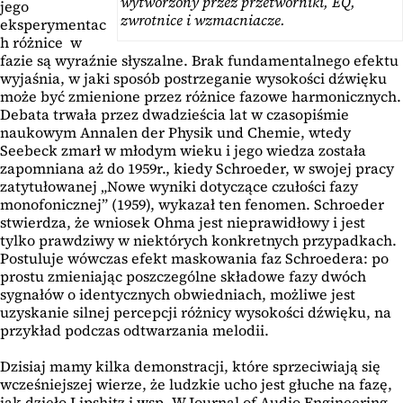
wytworzony przez przetworniki, EQ,
jego
zwrotnice i wzmacniacze.
eksperymentac
h różnice w
fazie są wyraźnie słyszalne. Brak fundamentalnego efektu
wyjaśnia, w jaki sposób postrzeganie wysokości dźwięku
może być zmienione przez różnice fazowe harmonicznych.
Debata trwała przez dwadzieścia lat w czasopiśmie
naukowym Annalen der Physik und Chemie, wtedy
Seebeck zmarł w młodym wieku i jego wiedza została
zapomniana aż do 1959r., kiedy Schroeder, w swojej pracy
zatytułowanej „Nowe wyniki dotyczące czułości fazy
monofonicznej” (1959), wykazał ten fenomen. Schroeder
stwierdza, że wniosek Ohma jest nieprawidłowy i jest
tylko prawdziwy w niektórych konkretnych przypadkach.
Postuluje wówczas efekt maskowania faz Schroedera: po
prostu zmieniając poszczególne składowe fazy dwóch
sygnałów o identycznych obwiedniach, możliwe jest
uzyskanie silnej percepcji różnicy wysokości dźwięku, na
przykład podczas odtwarzania melodii.
Dzisiaj mamy kilka demonstracji, które sprzeciwiają się
wcześniejszej wierze, że ludzkie ucho jest głuche na fazę,
jak dzieło Lipshitz i wsp. W Journal of Audio Engineering