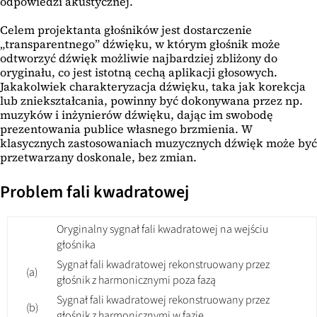
odpowiedzi akustycznej.
Celem projektanta głośników jest dostarczenie
„transparentnego” dźwięku, w którym głośnik może
odtworzyć dźwięk możliwie najbardziej zbliżony do
oryginału, co jest istotną cechą aplikacji głosowych.
Jakakolwiek charakteryzacja dźwięku, taka jak korekcja
lub zniekształcania, powinny być dokonywana przez np.
muzyków i inżynierów dźwięku, dając im swobodę
prezentowania publice własnego brzmienia. W
klasycznych zastosowaniach muzycznych dźwięk może być
przetwarzany doskonale, bez zmian.
Problem fali kwadratowej
Oryginalny sygnał fali kwadratowej na wejściu
głośnika
Sygnał fali kwadratowej rekonstruowany przez
(a)
głośnik z harmonicznymi poza fazą
Sygnał fali kwadratowej rekonstruowany przez
(b)
głośnik z harmonicznymi w fazie