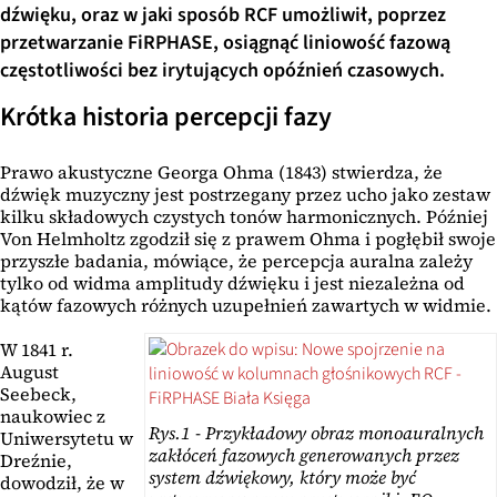
dźwięku, oraz w jaki sposób RCF umożliwił, poprzez
przetwarzanie FiRPHASE, osiągnąć liniowość fazową
częstotliwości bez irytujących opóźnień czasowych.
Krótka historia percepcji fazy
Prawo akustyczne Georga Ohma (1843) stwierdza, że
dźwięk muzyczny jest postrzegany przez ucho jako zestaw
kilku składowych czystych tonów harmonicznych. Później
Von Helmholtz zgodził się z prawem Ohma i pogłębił swoje
przyszłe badania, mówiące, że percepcja auralna zależy
tylko od widma amplitudy dźwięku i jest niezależna od
kątów fazowych różnych uzupełnień zawartych w widmie.
W 1841 r.
August
Seebeck,
naukowiec z
Rys.1 - Przykładowy obraz monoauralnych
Uniwersytetu w
zakłóceń fazowych generowanych przez
Dreźnie,
system dźwiękowy, który może być
dowodził, że w