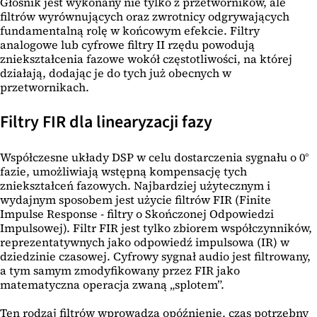
Głośnik jest wykonany nie tylko z przetworników, ale
filtrów wyrównujących oraz zwrotnicy odgrywających
fundamentalną rolę w końcowym efekcie. Filtry
analogowe lub cyfrowe filtry II rzędu powodują
zniekształcenia fazowe wokół częstotliwości, na której
działają, dodając je do tych już obecnych w
przetwornikach.
Filtry FIR dla linearyzacji fazy
Współczesne układy DSP w celu dostarczenia sygnału o 0°
fazie, umożliwiają wstępną kompensację tych
zniekształceń fazowych. Najbardziej użytecznym i
wydajnym sposobem jest użycie filtrów FIR (Finite
Impulse Response - filtry o Skończonej Odpowiedzi
Impulsowej). Filtr FIR jest tylko zbiorem współczynników,
reprezentatywnych jako odpowiedź impulsowa (IR) w
dziedzinie czasowej. Cyfrowy sygnał audio jest filtrowany,
a tym samym zmodyfikowany przez FIR jako
matematyczna operacja zwaną „splotem”.
Ten rodzaj filtrów wprowadza opóźnienie, czas potrzebny