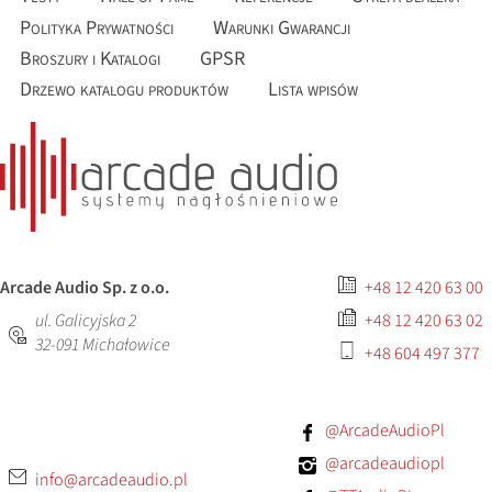
Polityka Prywatności
Warunki Gwarancji
Broszury i Katalogi
GPSR
Drzewo katalogu produktów
Lista wpisów
Arcade Audio Sp. z o.o.
+48 12 420 63 00
ul. Galicyjska 2
+48 12 420 63 02
32-091
Michałowice
+48 604 497 377
@ArcadeAudioPl
@arcadeaudiopl
info@arcadeaudio.pl