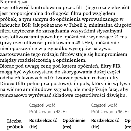
Najmniejsza
częstotliwość kontrolowana przez filtr (jego rozdzielczość)
jest proporcjonalna do długości filtra pod względem
próbek, a tym samym do opóźnienia wprowadzanego w
łańcuchu DSP. Jak pokazano w Tabeli 2, minimalna długość
filtra użyteczna do zarządzania wszystkimi słyszalnymi
częstotliwościami powoduje opóźnienie wynoszące 21 ms
(przy częstotliwości próbkowania 48 kHz), opóźnienie
niedopuszczalne w przypadku występów na żywo.
Zastosowanie tego rodzaju filtrów staje się kompromisem
między rozdzielczością a opóźnieniem.
Biorąc pod uwagę cenę pod kątem opóźnień, filtry FIR
mogą być wykorzystane do skorygowania dużej części
odchyleń fazowych od 0° tworząc pewien rodzaj delty
Diraca (filtr pełno przepustowy): impuls, który nie wpływa
na widmo amplitudowe sygnału, ale modyfikuje fazę, aby
tymczasowo wyrównać składowe częstotliwości dźwięku.
Częstotliwość
Częstotliwość
Próbkowania 48kHz
Próbkowania 96kHz
Rozdzielczość
Opóźnienie
Rozdzielczość
Op
Liczba
próbek
(Hz)
(ms)
(Hz)
(m