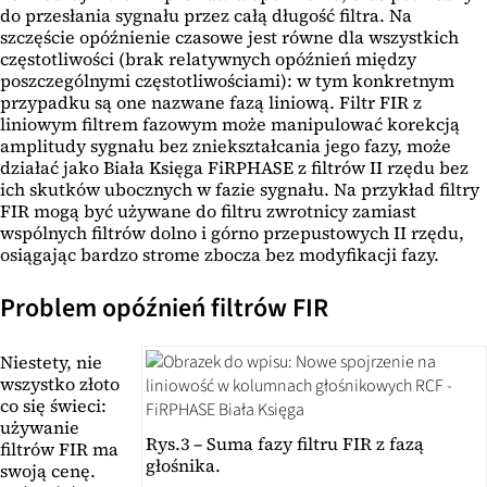
do przesłania sygnału przez całą długość filtra. Na
szczęście opóźnienie czasowe jest równe dla wszystkich
częstotliwości (brak relatywnych opóźnień między
poszczególnymi częstotliwościami): w tym konkretnym
przypadku są one nazwane fazą liniową. Filtr FIR z
liniowym filtrem fazowym może manipulować korekcją
amplitudy sygnału bez zniekształcania jego fazy, może
działać jako Biała Księga FiRPHASE z filtrów II rzędu bez
ich skutków ubocznych w fazie sygnału. Na przykład filtry
FIR mogą być używane do filtru zwrotnicy zamiast
wspólnych filtrów dolno i górno przepustowych II rzędu,
osiągając bardzo strome zbocza bez modyfikacji fazy.
Problem opóźnień filtrów FIR
Niestety, nie
wszystko złoto
co się świeci:
używanie
Rys.3 – Suma fazy filtru FIR z fazą
filtrów FIR ma
głośnika.
swoją cenę.