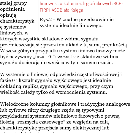
stałej grupy
opóźnienia
opisują
Rys.2 – Wizualne przedstawienie
charakterystyk
systemu idealnie liniowego.
ę systemów
liniowych, w
których wszystkie składowe widma sygnału
przemieszczają się przez ten układ z tą samą prędkością.
W szczególnym przypadku system liniowo fazowy może
być nazywany „faza - 0°”: wszystkie składowe widma
sygnału docierają do wyjścia w tym samym czasie.
W systemie o liniowej odpowiedzi częstotliwościowej i
fazie 0 ° kształt sygnału wyjściowego jest idealnie
dokładną repliką sygnału wejściowego, przy czym
wielkość zależy tylko od wzmocnienia systemu.
Wielodrożne kolumny głośnikowe i tradycyjne analogowe
lub cyfrowe filtry drugiego rzędu są typowymi
przykładami systemów nieliniowo fazowych z pewną
ilością „rozmycia czasowego” ze względu na całą
charakterystykę przejścia sumy elektrycznej lub