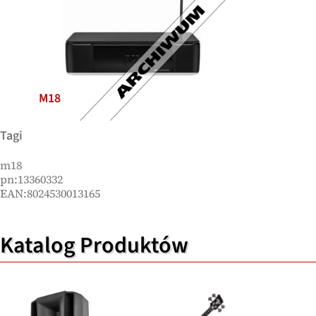
M18
Tagi
m18
pn:13360332
EAN:8024530013165
Katalog Produktów