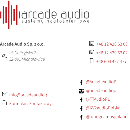
Arcade Audio Sp. z o.o.
+48 12 420 63 00
ul. Galicyjska 2
+48 12 420 63 02
32-091
Michałowice
+48 604 497 377
@ArcadeAudioPl
@arcadeaudiopl
info@arcadeaudio.pl
@TTAudioPL
Formularz kontaktowy
@KV2AudioPolska
@orangeampspoland